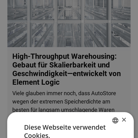
High-Throughput Warehousing:
Gebaut für Skalierbarkeit und
Geschwindigkeit—entwickelt von
Element Logic
Viele glauben immer noch, dass AutoStore
wegen der extremen Speicherdichte am
besten für langsam umschlagende Waren
×
oder kleine Betriebe geeignet ist. Tatsache ist,
Diese Webseite verwendet
dass das System problemlos mehrere
Cookies.
zehntausend Bestellzeilen pro Stunde
ENGLISH