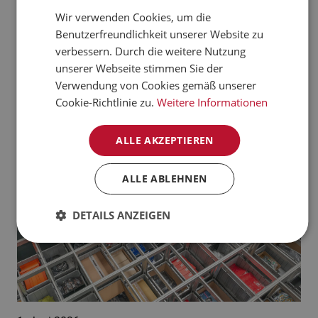
verarbeiten kann.
Wir verwenden Cookies, um die
CZECH
Benutzerfreundlichkeit unserer Website zu
Jetzt mehr erfahren
NORWEGIAN
verbessern. Durch die weitere Nutzung
unserer Webseite stimmen Sie der
GERMAN
Aktuelle News:
Verwendung von Cookies gemäß unserer
FRENCH
Cookie-Richtlinie zu.
Weitere Informationen
SWEDISH
ALLE AKZEPTIEREN
DANISH
FINNISH
ALLE ABLEHNEN
POLISH
DETAILS ANZEIGEN
SPANISH
DUTCH
ITALIAN
ENGLISH
NB-NO