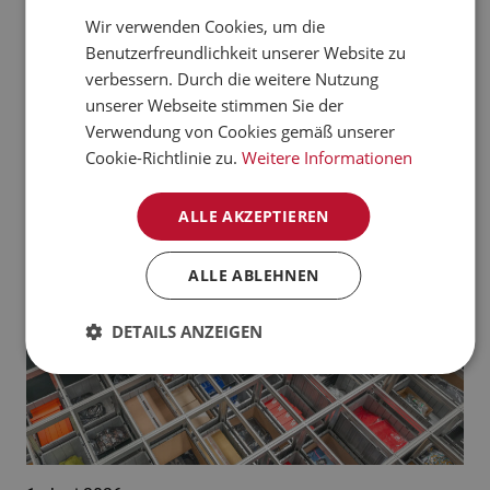
verarbeiten kann.
Wir verwenden Cookies, um die
CZECH
Benutzerfreundlichkeit unserer Website zu
Jetzt mehr erfahren
NORWEGIAN
verbessern. Durch die weitere Nutzung
unserer Webseite stimmen Sie der
GERMAN
Aktuelle News:
Verwendung von Cookies gemäß unserer
FRENCH
Cookie-Richtlinie zu.
Weitere Informationen
SWEDISH
ALLE AKZEPTIEREN
DANISH
FINNISH
ALLE ABLEHNEN
POLISH
DETAILS ANZEIGEN
SPANISH
DUTCH
ITALIAN
ENGLISH
NB-NO