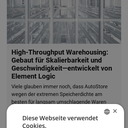
High-Throughput Warehousing:
Gebaut für Skalierbarkeit und
Geschwindigkeit—entwickelt von
Element Logic
Viele glauben immer noch, dass AutoStore
wegen der extremen Speicherdichte am
besten für langsam umschlagende Waren
×
oder kleine Betriebe geeignet ist. Tatsache ist,
Diese Webseite verwendet
dass das System problemlos mehrere
Cookies.
zehntausend Bestellzeilen pro Stunde
ENGLISH