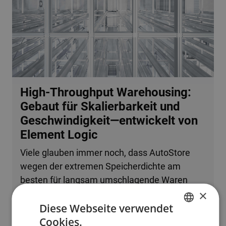
High-Throughput Warehousing:
Gebaut für Skalierbarkeit und
Geschwindigkeit—entwickelt von
Element Logic
Viele glauben immer noch, dass AutoStore
wegen der extremen Speicherdichte am
besten für langsam umschlagende Waren
×
oder kleine Betriebe geeignet ist. Tatsache ist,
Diese Webseite verwendet
dass das System problemlos mehrere
Cookies.
zehntausend Bestellzeilen pro Stunde
ENGLISH