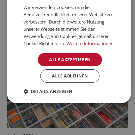
verarbeiten kann.
Wir verwenden Cookies, um die
CZECH
Benutzerfreundlichkeit unserer Website zu
Jetzt mehr erfahren
NORWEGIAN
verbessern. Durch die weitere Nutzung
unserer Webseite stimmen Sie der
GERMAN
Aktuelle News:
Verwendung von Cookies gemäß unserer
FRENCH
Cookie-Richtlinie zu.
Weitere Informationen
SWEDISH
ALLE AKZEPTIEREN
DANISH
FINNISH
ALLE ABLEHNEN
POLISH
DETAILS ANZEIGEN
SPANISH
DUTCH
ITALIAN
ENGLISH
NB-NO