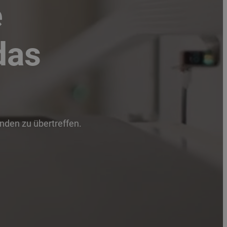
e
das
unden zu übertreffen.