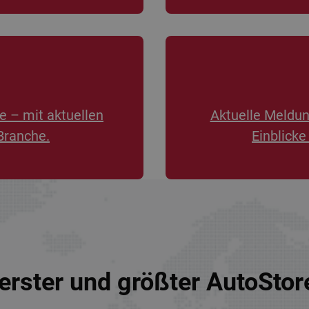
e – mit aktuellen
Aktuelle Meldu
Branche.
Einblicke
erster und größter AutoSto