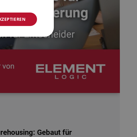
NORWEGIAN
KZEPTIEREN
GERMAN
FRENCH
SWEDISH
DANISH
FINNISH
POLISH
SPANISH
DUTCH
ITALIAN
ENGLISH
NB-NO
ehousing: Gebaut für