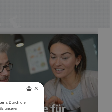
×
sern. Durch die
ENGLISH
äß unserer
CZECH