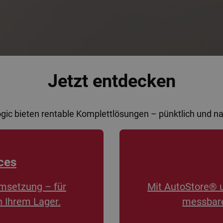
Jetzt entdecken
ogic bieten rentable Komplettlösungen – pünktlich und 
ces
msetzung – für
Mit AutoStore® 
n Ihrem Lager.
messbare