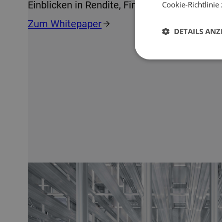
Einblicken in Rendite, Finanzierung und Risi
Cookie-Richtlinie 
Zum Whitepaper
DETAILS ANZ