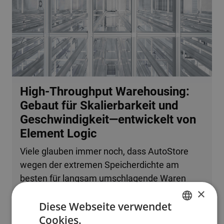
High-Throughput Warehousing:
Gebaut für Skalierbarkeit und
Geschwindigkeit—entwickelt von
Element Logic
Viele glauben immer noch, dass AutoStore
wegen der extremen Speicherdichte am
besten für langsam umschlagende Waren
×
oder kleine Betriebe geeignet ist. Tatsache ist,
Diese Webseite verwendet
dass das System problemlos mehrere
Cookies.
zehntausend Bestellzeilen pro Stunde
ENGLISH