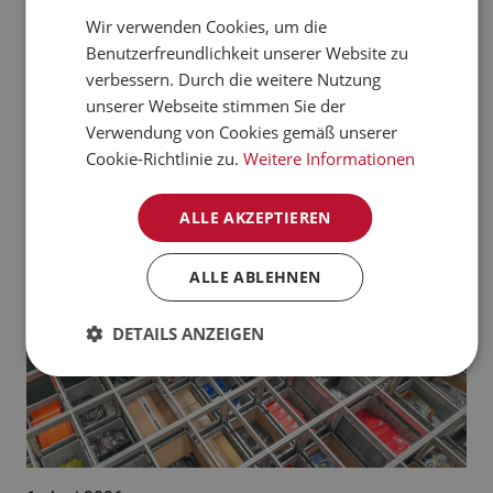
verarbeiten kann.
Wir verwenden Cookies, um die
CZECH
Benutzerfreundlichkeit unserer Website zu
Jetzt mehr erfahren
NORWEGIAN
verbessern. Durch die weitere Nutzung
unserer Webseite stimmen Sie der
GERMAN
Aktuelle News:
Verwendung von Cookies gemäß unserer
FRENCH
Cookie-Richtlinie zu.
Weitere Informationen
SWEDISH
ALLE AKZEPTIEREN
DANISH
FINNISH
ALLE ABLEHNEN
POLISH
DETAILS ANZEIGEN
SPANISH
DUTCH
ITALIAN
ENGLISH
NB-NO