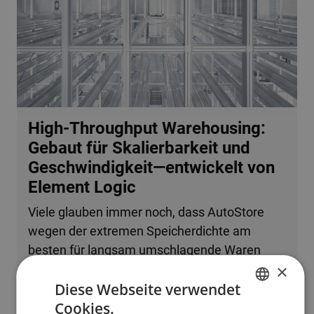
High-Throughput Warehousing:
Gebaut für Skalierbarkeit und
Geschwindigkeit—entwickelt von
Element Logic
Viele glauben immer noch, dass AutoStore
wegen der extremen Speicherdichte am
besten für langsam umschlagende Waren
×
oder kleine Betriebe geeignet ist. Tatsache ist,
Diese Webseite verwendet
dass das System problemlos mehrere
Cookies.
zehntausend Bestellzeilen pro Stunde
ENGLISH