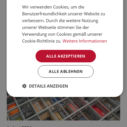
verarbeiten kann.
Wir verwenden Cookies, um die
CZECH
Benutzerfreundlichkeit unserer Website zu
Jetzt mehr erfahren
NORWEGIAN
verbessern. Durch die weitere Nutzung
unserer Webseite stimmen Sie der
GERMAN
Aktuelle News:
Verwendung von Cookies gemäß unserer
FRENCH
Cookie-Richtlinie zu.
Weitere Informationen
SWEDISH
ALLE AKZEPTIEREN
DANISH
FINNISH
ALLE ABLEHNEN
POLISH
DETAILS ANZEIGEN
SPANISH
DUTCH
ITALIAN
ENGLISH
NB-NO