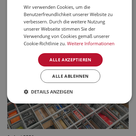
verarbeiten kann.
Wir verwenden Cookies, um die
CZECH
Benutzerfreundlichkeit unserer Website zu
Jetzt mehr erfahren
NORWEGIAN
verbessern. Durch die weitere Nutzung
unserer Webseite stimmen Sie der
GERMAN
Aktuelle News:
Verwendung von Cookies gemäß unserer
FRENCH
Cookie-Richtlinie zu.
Weitere Informationen
SWEDISH
ALLE AKZEPTIEREN
DANISH
FINNISH
ALLE ABLEHNEN
POLISH
DETAILS ANZEIGEN
SPANISH
DUTCH
ITALIAN
ENGLISH
NB-NO