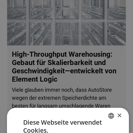
High-Throughput Warehousing:
Gebaut für Skalierbarkeit und
Geschwindigkeit—entwickelt von
Element Logic
Viele glauben immer noch, dass AutoStore
wegen der extremen Speicherdichte am
besten für langsam umschlagende Waren
×
oder kleine Betriebe geeignet ist. Tatsache ist,
Diese Webseite verwendet
dass das System problemlos mehrere
Cookies.
zehntausend Bestellzeilen pro Stunde
ENGLISH