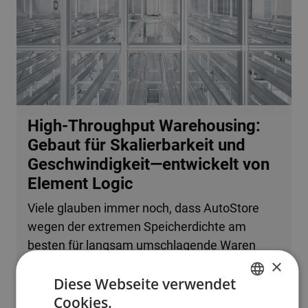
High-Throughput Warehousing:
Gebaut für Skalierbarkeit und
Geschwindigkeit—entwickelt von
Element Logic
Viele glauben immer noch, dass AutoStore
wegen der extremen Speicherdichte am
besten für langsam umschlagende Waren
×
oder kleine Betriebe geeignet ist. Tatsache ist,
Diese Webseite verwendet
dass das System problemlos mehrere
Cookies.
zehntausend Bestellzeilen pro Stunde
ENGLISH