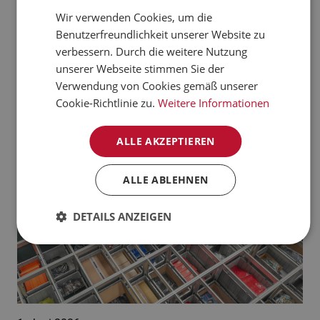
verarbeiten kann.
Wir verwenden Cookies, um die
CZECH
Benutzerfreundlichkeit unserer Website zu
Jetzt mehr erfahren
NORWEGIAN
verbessern. Durch die weitere Nutzung
unserer Webseite stimmen Sie der
GERMAN
Aktuelle News:
Verwendung von Cookies gemäß unserer
FRENCH
Cookie-Richtlinie zu.
Weitere Informationen
SWEDISH
ALLE AKZEPTIEREN
DANISH
FINNISH
ALLE ABLEHNEN
POLISH
DETAILS ANZEIGEN
SPANISH
DUTCH
ITALIAN
ENGLISH
NB-NO