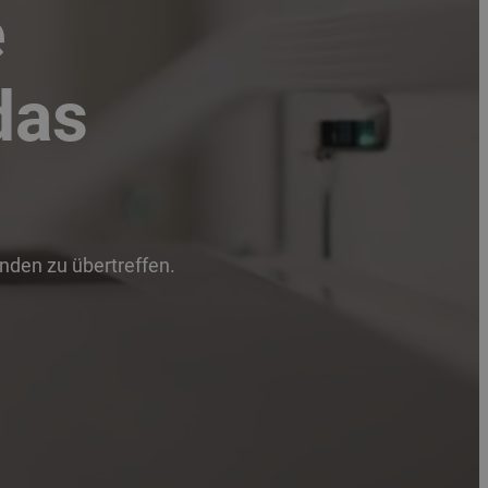
e
das
unden zu übertreffen.