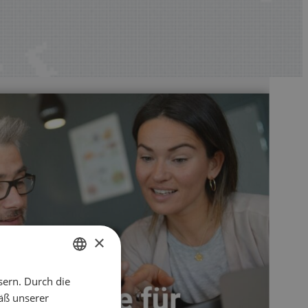
×
sern. Durch die
ENGLISH
äß unserer
CZECH