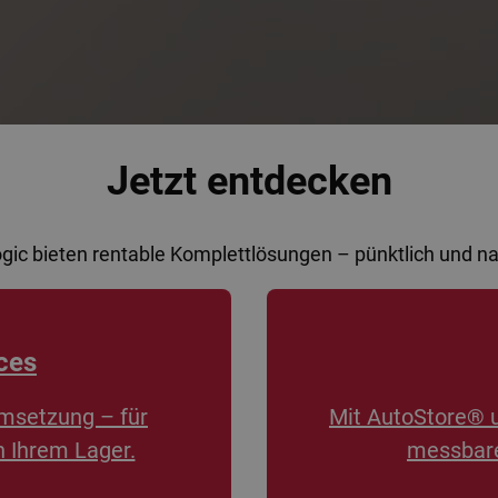
Jetzt entdecken
ogic bieten rentable Komplettlösungen – pünktlich und 
ces
msetzung – für
Mit AutoStore® 
n Ihrem Lager.
messbare