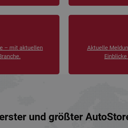
e – mit aktuellen
Aktuelle Meldu
Branche.
Einblicke
erster und größter AutoSto