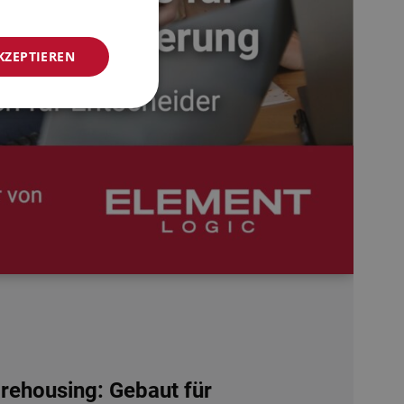
NORWEGIAN
KZEPTIEREN
GERMAN
FRENCH
SWEDISH
DANISH
FINNISH
POLISH
SPANISH
DUTCH
ITALIAN
ENGLISH
NB-NO
ehousing: Gebaut für