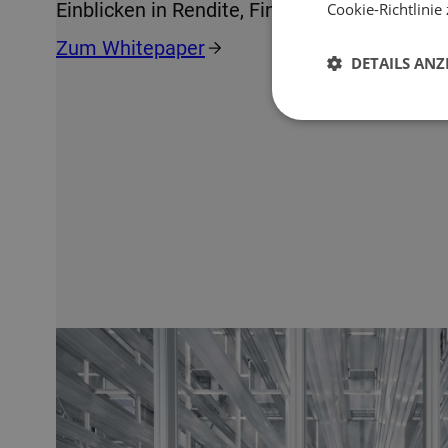
Einblicken in Rendite, Finanzierung und Risi
Cookie-Richtlinie 
Zum Whitepaper
DETAILS ANZ