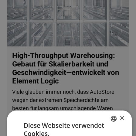
High-Throughput Warehousing:
Gebaut für Skalierbarkeit und
Geschwindigkeit—entwickelt von
Element Logic
Viele glauben immer noch, dass AutoStore
wegen der extremen Speicherdichte am
besten für langsam umschlagende Waren
×
oder kleine Betriebe geeignet ist. Tatsache ist,
Diese Webseite verwendet
dass das System problemlos mehrere
Cookies.
zehntausend Bestellzeilen pro Stunde
ENGLISH