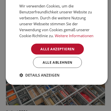
verarbeiten kann.
Wir verwenden Cookies, um die
CZECH
Benutzerfreundlichkeit unserer Website zu
Jetzt mehr erfahren
NORWEGIAN
verbessern. Durch die weitere Nutzung
unserer Webseite stimmen Sie der
GERMAN
Aktuelle News:
Verwendung von Cookies gemäß unserer
FRENCH
Cookie-Richtlinie zu.
Weitere Informationen
SWEDISH
ALLE AKZEPTIEREN
DANISH
FINNISH
ALLE ABLEHNEN
POLISH
DETAILS ANZEIGEN
SPANISH
DUTCH
ITALIAN
ENGLISH
NB-NO