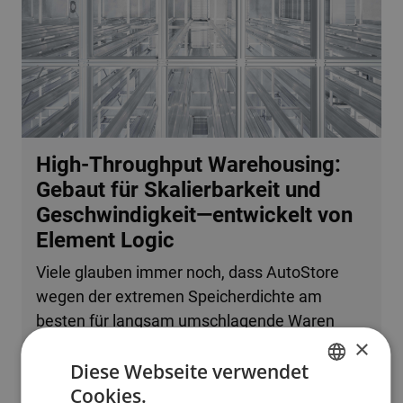
High-Throughput Warehousing:
Gebaut für Skalierbarkeit und
Geschwindigkeit—entwickelt von
Element Logic
Viele glauben immer noch, dass AutoStore
wegen der extremen Speicherdichte am
besten für langsam umschlagende Waren
×
oder kleine Betriebe geeignet ist. Tatsache ist,
Diese Webseite verwendet
dass das System problemlos mehrere
Cookies.
zehntausend Bestellzeilen pro Stunde
ENGLISH