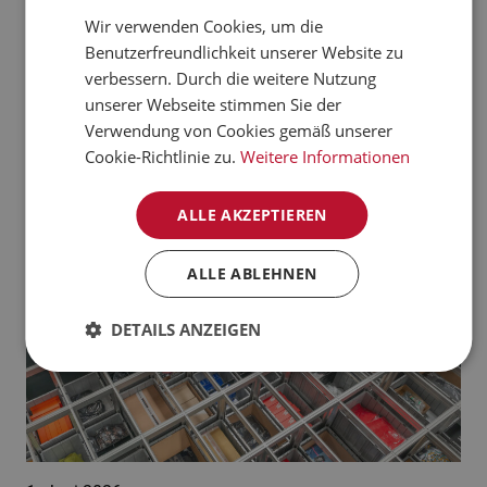
verarbeiten kann.
Wir verwenden Cookies, um die
CZECH
Benutzerfreundlichkeit unserer Website zu
Jetzt mehr erfahren
NORWEGIAN
verbessern. Durch die weitere Nutzung
unserer Webseite stimmen Sie der
GERMAN
Aktuelle News:
Verwendung von Cookies gemäß unserer
FRENCH
Cookie-Richtlinie zu.
Weitere Informationen
SWEDISH
ALLE AKZEPTIEREN
DANISH
FINNISH
ALLE ABLEHNEN
POLISH
DETAILS ANZEIGEN
SPANISH
DUTCH
ITALIAN
ENGLISH
NB-NO