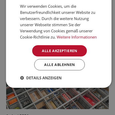
verarbeiten kann.
Wir verwenden Cookies, um die
CZECH
Benutzerfreundlichkeit unserer Website zu
Jetzt mehr erfahren
NORWEGIAN
verbessern. Durch die weitere Nutzung
unserer Webseite stimmen Sie der
GERMAN
Aktuelle News:
Verwendung von Cookies gemäß unserer
FRENCH
Cookie-Richtlinie zu.
Weitere Informationen
SWEDISH
ALLE AKZEPTIEREN
DANISH
FINNISH
ALLE ABLEHNEN
POLISH
DETAILS ANZEIGEN
SPANISH
DUTCH
ITALIAN
ENGLISH
NB-NO