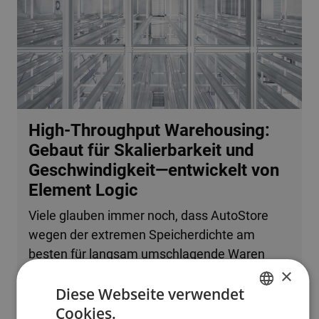
High-Throughput Warehousing:
Gebaut für Skalierbarkeit und
Geschwindigkeit—entwickelt von
Element Logic
Viele glauben immer noch, dass AutoStore
wegen der extremen Speicherdichte am
besten für langsam umschlagende Waren
×
oder kleine Betriebe geeignet ist. Tatsache ist,
Diese Webseite verwendet
dass das System problemlos mehrere
Cookies.
zehntausend Bestellzeilen pro Stunde
ENGLISH