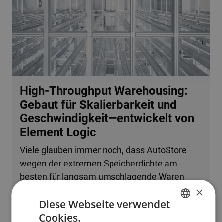
High-Throughput Warehousing:
Gebaut für Skalierbarkeit und
Geschwindigkeit—entwickelt von
Element Logic
Viele glauben immer noch, dass AutoStore
wegen der extremen Speicherdichte am
besten für langsam umschlagende Waren
×
oder kleine Betriebe geeignet ist. Tatsache ist,
Diese Webseite verwendet
dass das System problemlos mehrere
Cookies.
zehntausend Bestellzeilen pro Stunde
ENGLISH