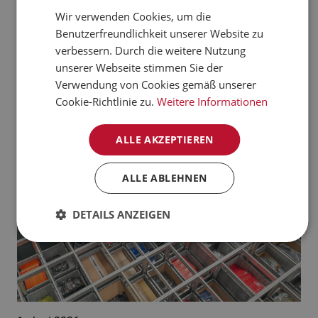
verarbeiten kann.
Wir verwenden Cookies, um die
CZECH
Benutzerfreundlichkeit unserer Website zu
Jetzt mehr erfahren
NORWEGIAN
verbessern. Durch die weitere Nutzung
unserer Webseite stimmen Sie der
GERMAN
Aktuelle News:
Verwendung von Cookies gemäß unserer
FRENCH
Cookie-Richtlinie zu.
Weitere Informationen
SWEDISH
ALLE AKZEPTIEREN
DANISH
FINNISH
ALLE ABLEHNEN
POLISH
DETAILS ANZEIGEN
SPANISH
DUTCH
ITALIAN
ENGLISH
NB-NO