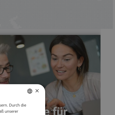
×
sern. Durch die
ENGLISH
äß unserer
CZECH