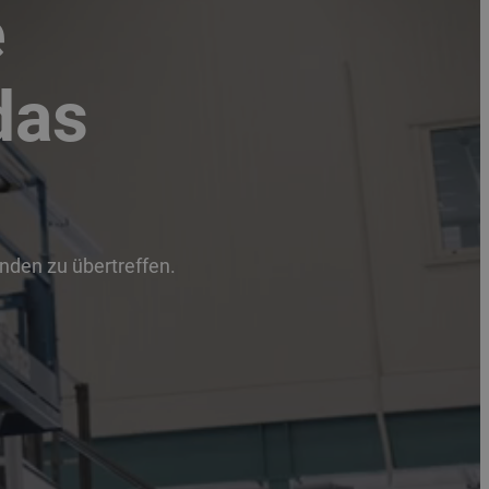
e
das
unden zu übertreffen.