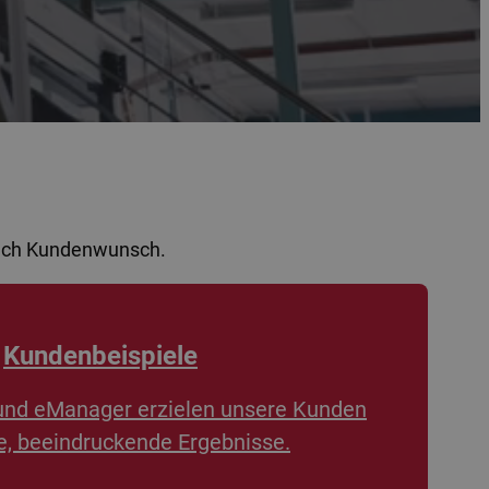
nach Kundenwunsch.
Kundenbeispiele
und eManager erzielen unsere Kunden
, beeindruckende Ergebnisse.