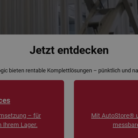
Jetzt entdecken
ogic bieten rentable Komplettlösungen – pünktlich und 
ces
msetzung – für
Mit AutoStore® 
n Ihrem Lager.
messbare