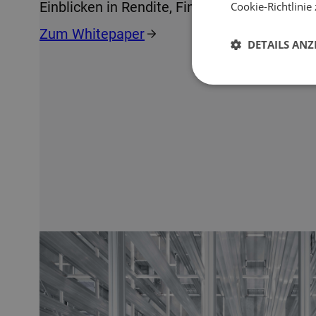
Einblicken in Rendite, Finanzierung und Risi
Cookie-Richtlinie 
Zum Whitepaper
DETAILS ANZ