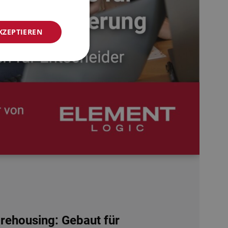
NORWEGIAN
KZEPTIEREN
GERMAN
FRENCH
SWEDISH
DANISH
FINNISH
POLISH
SPANISH
DUTCH
ITALIAN
ENGLISH
NB-NO
ehousing: Gebaut für