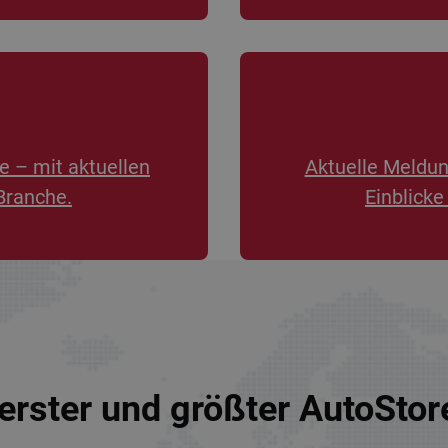
e – mit aktuellen
Aktuelle Meldu
Branche.
Einblicke
erster und größter AutoSto