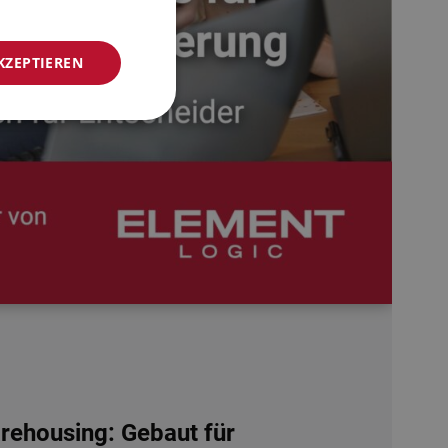
NORWEGIAN
KZEPTIEREN
GERMAN
FRENCH
SWEDISH
DANISH
FINNISH
POLISH
SPANISH
DUTCH
ITALIAN
ENGLISH
NB-NO
ehousing: Gebaut für