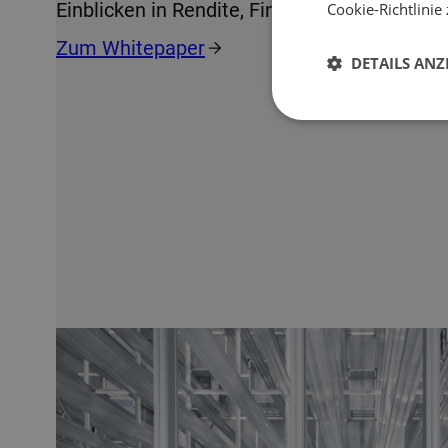
Einblicken in Rendite, Finanzierung und Risi
Cookie-Richtlinie 
Zum Whitepaper
DETAILS ANZ