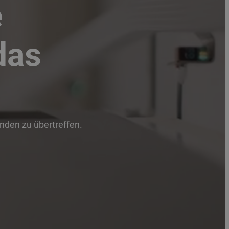
e
das
unden zu übertreffen.