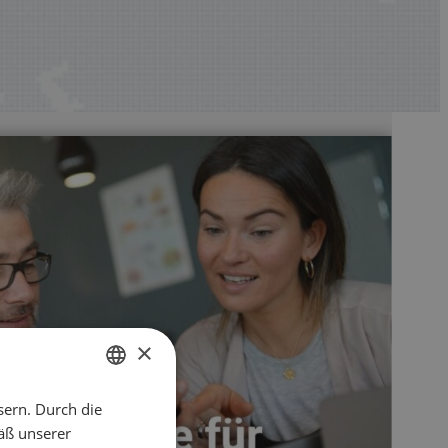
×
sern. Durch die
ENGLISH
äß unserer
CZECH