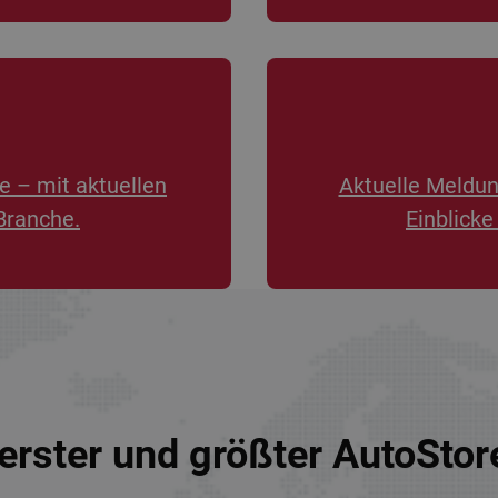
e – mit aktuellen
Aktuelle Meldu
Branche.
Einblicke
erster und größter AutoSto