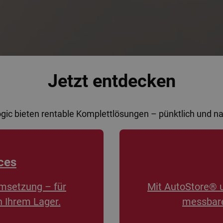
Jetzt entdecken
ogic bieten rentable Komplettlösungen – pünktlich und 
ces
msetzung – für
Mit AutoStore® 
n Ihrem Lager.
messbare