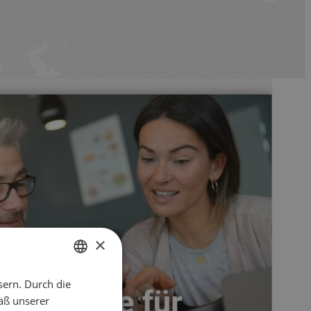
×
sern. Durch die
ENGLISH
äß unserer
CZECH