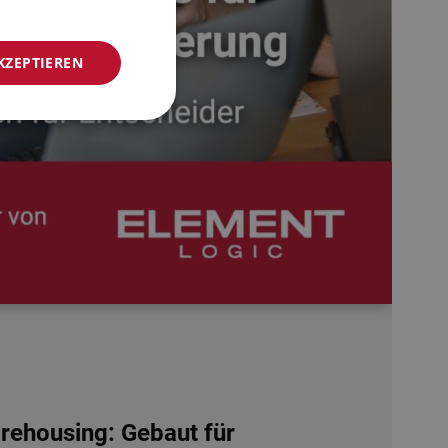
NORWEGIAN
KZEPTIEREN
GERMAN
FRENCH
SWEDISH
DANISH
FINNISH
POLISH
SPANISH
DUTCH
ITALIAN
ENGLISH
NB-NO
ehousing: Gebaut für