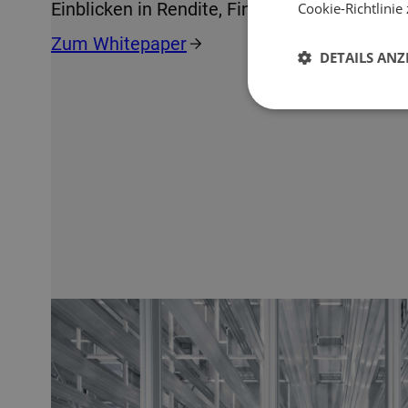
Einblicken in Rendite, Finanzierung und Risi
Cookie-Richtlinie 
Zum Whitepaper
DETAILS ANZ