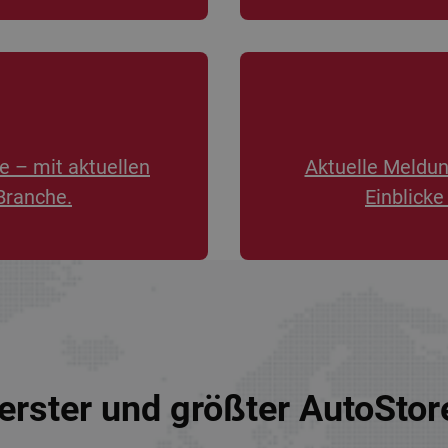
e – mit aktuellen
Aktuelle Meldu
Branche.
Einblicke
erster und größter AutoSto