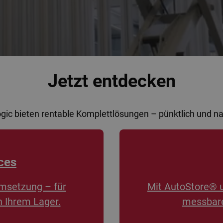
Jetzt entdecken
ogic bieten rentable Komplettlösungen – pünktlich und 
ces
msetzung – für
Mit AutoStore® 
n Ihrem Lager.
messbare