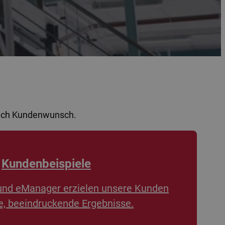
nach Kundenwunsch.
Kundenbeispiele
und eManager erzielen unsere Kunden
, beeindruckende Ergebnisse.