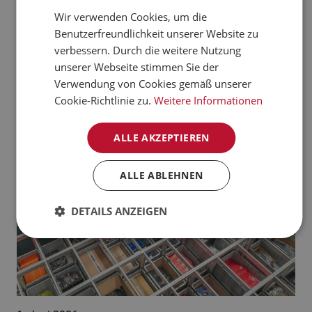
verarbeiten kann.
Wir verwenden Cookies, um die
CZECH
Benutzerfreundlichkeit unserer Website zu
Jetzt mehr erfahren
NORWEGIAN
verbessern. Durch die weitere Nutzung
unserer Webseite stimmen Sie der
GERMAN
Aktuelle News:
Verwendung von Cookies gemäß unserer
FRENCH
Cookie-Richtlinie zu.
Weitere Informationen
SWEDISH
ALLE AKZEPTIEREN
DANISH
FINNISH
ALLE ABLEHNEN
POLISH
DETAILS ANZEIGEN
SPANISH
DUTCH
ITALIAN
ENGLISH
NB-NO