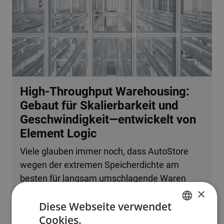
High-Throughput Warehousing:
Gebaut für Skalierbarkeit und
Geschwindigkeit—entwickelt von
Element Logic
Viele glauben immer noch, dass AutoStore
wegen der extremen Speicherdichte am
besten für langsam umschlagende Waren
×
oder kleine Betriebe geeignet ist. Tatsache ist,
Diese Webseite verwendet
dass das System problemlos mehrere
Cookies.
zehntausend Bestellzeilen pro Stunde
ENGLISH